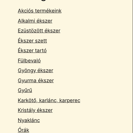
Akciós termékeink
Alkalmi ékszer
Ezüstözött ékszer
Ékszer szett
Ékszer tartó
Fülbevaló
Gyöngy ékszer
Gyurma ékszer
Gyűrű
Karkötő, karlánc, karperec
Kristály ékszer
Nyaklánc
Órák