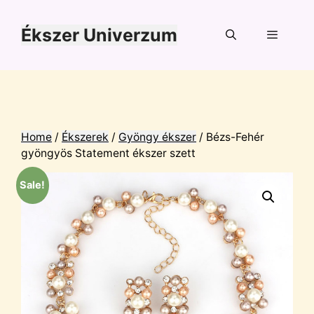
Kilépés
a
Ékszer Univerzum
tartalomba
Menü
Home
/
Ékszerek
/
Gyöngy ékszer
/ Bézs-Fehér
gyöngyös Statement ékszer szett
Sale!