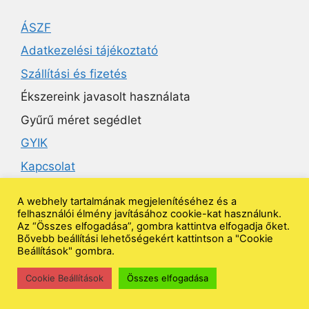
ÁSZF
Adatkezelési tájékoztató
Szállítási és fizetés
Ékszereink javasolt használata
Gyűrű méret segédlet
GYIK
Kapcsolat
A webhely tartalmának megjelenítéséhez és a
Ékszeruniverzum
felhasználói élmény javításához cookie-kat használunk.
Az “Összes elfogadása”, gombra kattintva elfogadja őket.
Bővebb beállítási lehetőségekért kattintson a "Cookie
Beállítások" gombra.
Kövess minket
Cookie Beállítások
Összes elfogadása