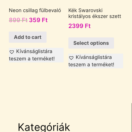
Neon csillag fülbevaló
Kék Swarovski
kristályos ékszer szett
899
Ft
359
Ft
2399
Ft
Add to cart
Select options
Kívánságlistára
Kívánságlistára
teszem a terméket!
teszem a terméket!
Kategóriák