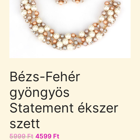
Bézs-Fehér
gyöngyös
Statement ékszer
szett
5999
Ft
4599
Ft