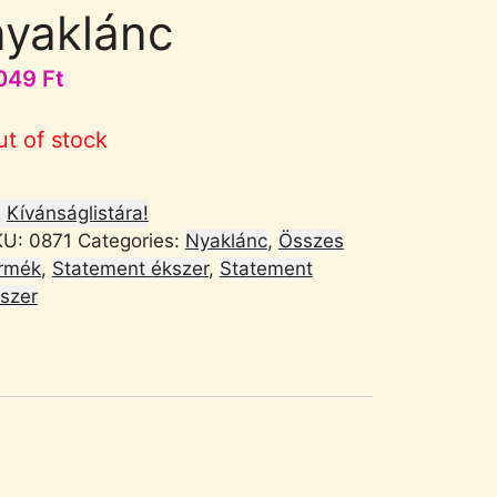
nyaklánc
049
Ft
ut of stock
Kívánságlistára!
KU:
0871
Categories:
Nyaklánc
,
Összes
rmék
,
Statement ékszer
,
Statement
szer