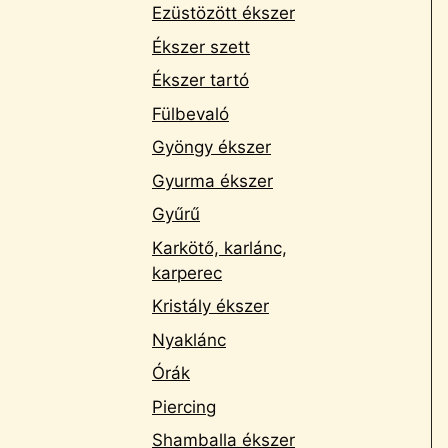
Ezüstözött ékszer
Ékszer szett
Ékszer tartó
Fülbevaló
Gyöngy ékszer
Gyurma ékszer
Gyűrű
Karkötő, karlánc,
karperec
Kristály ékszer
Nyaklánc
Órák
Piercing
Shamballa ékszer