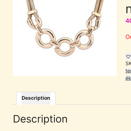
4
O
S
te
ék
Description
Description