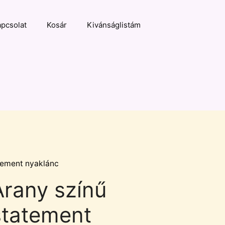
pcsolat
Kosár
Kivánságlistám
tement nyaklánc
Arany színű
statement