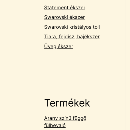
Statement ékszer
Swarovski ékszer
Swarovski kristályos toll
Tiara, fejdísz, hajékszer
Üveg ékszer
Termékek
Arany színű függő
fülbevaló