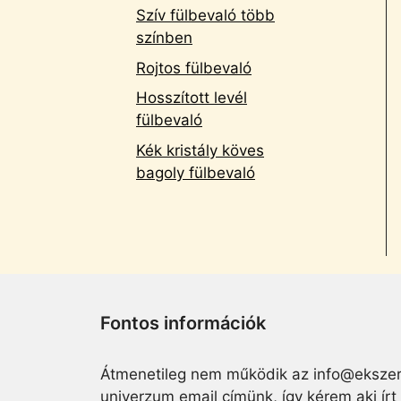
Szív fülbevaló több
színben
Rojtos fülbevaló
Hosszított levél
fülbevaló
Kék kristály köves
bagoly fülbevaló
Fontos információk
Átmenetileg nem működik az info@ekszer
univerzum email címünk, így kérem aki írt