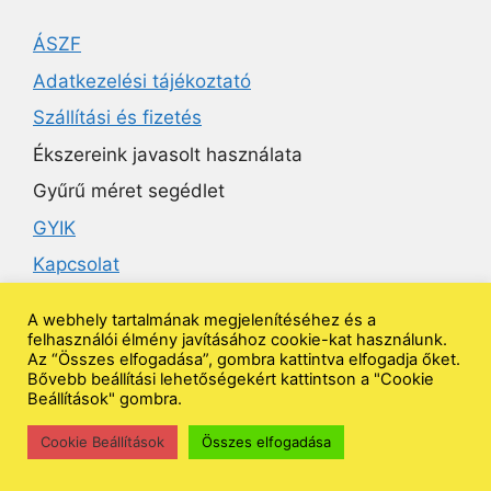
ÁSZF
Adatkezelési tájékoztató
Szállítási és fizetés
Ékszereink javasolt használata
Gyűrű méret segédlet
GYIK
Kapcsolat
A webhely tartalmának megjelenítéséhez és a
Ékszeruniverzum
felhasználói élmény javításához cookie-kat használunk.
Az “Összes elfogadása”, gombra kattintva elfogadja őket.
Bővebb beállítási lehetőségekért kattintson a "Cookie
Beállítások" gombra.
Kövess minket
Cookie Beállítások
Összes elfogadása