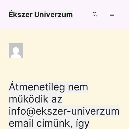
Kilépés
a
Ékszer Univerzum
tartalomba
Menü
Niki
Átmenetileg nem
működik az
info@ekszer-univerzum
email címünk, így