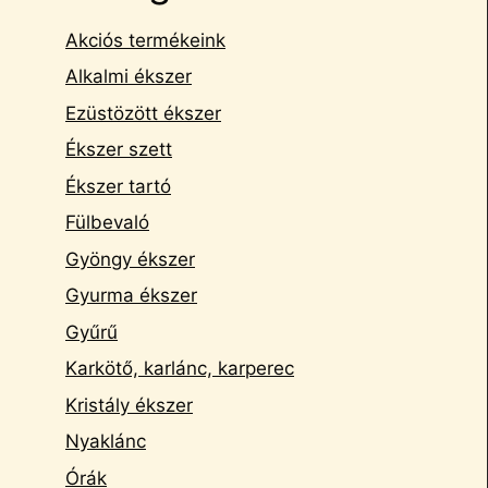
Akciós termékeink
Alkalmi ékszer
Ezüstözött ékszer
Ékszer szett
Ékszer tartó
Fülbevaló
Gyöngy ékszer
Gyurma ékszer
Gyűrű
Karkötő, karlánc, karperec
Kristály ékszer
Nyaklánc
Órák